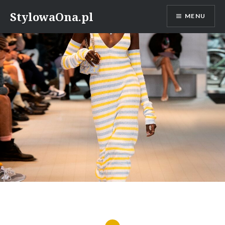
Skip
StylowaOna.pl
MENU
to
content