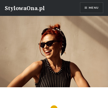
Skip
StylowaOna.pl
MENU
to
content