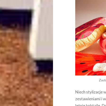
Zast
Niech stylizacje
zestawieniami i w
letnie koktajle. 