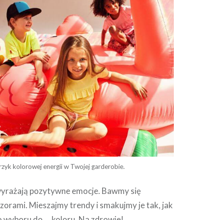
rzyk kolorowej energii w Twojej garderobie.
 wyrażają pozytywne emocje. Bawmy się
zorami. Mieszajmy trendy i smakujmy je tak, jak
Do wyboru do … koloru. Na zdrowie!