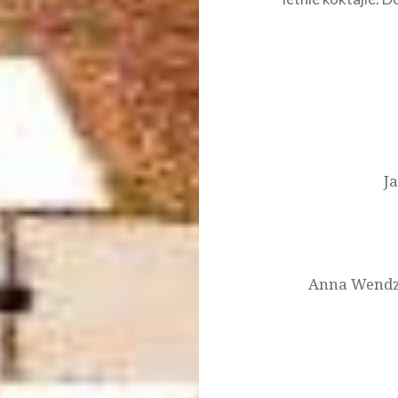
Nawigacja
wpisu
J
Anna Wendz