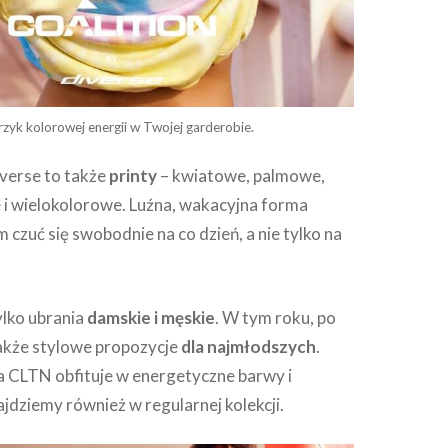
rzyk kolorowej energii w Twojej garderobie.
iverse to także
printy
– kwiatowe, palmowe,
 i wielokolorowe. Luźna, wakacyjna forma
 czuć się swobodnie na co dzień, a nie tylko na
tylko ubrania
damskie
i męskie
. W tym roku, po
także stylowe propozycje
dla najmłodszych
.
a CLTN obfituje w energetyczne barwy i
ajdziemy również w regularnej kolekcji.