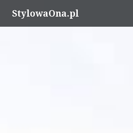
Skip
StylowaOna.pl
to
content