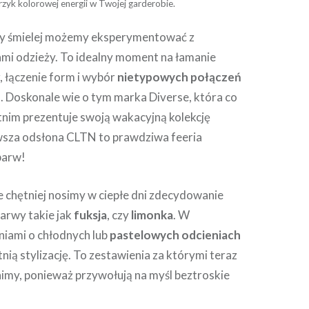
rzyk kolorowej energii w Twojej garderobie.
edy śmielej możemy eksperymentować z
ami odzieży. To idealny moment na łamanie
 łączenie form i wybór
nietypowych połączeń
h
. Doskonale wie o tym marka Diverse, która co
tnim prezentuje swoją wakacyjną kolekcję
wsza odsłona CLTN to prawdziwa feeria
barw!
e chętniej nosimy w ciepłe dni zdecydowanie
barwy takie jak
fuksja
, czy
limonka
. W
niami o chłodnych lub
pastelowych odcieniach
tnią stylizację. To zestawienia za którymi teraz
nimy, ponieważ przywołują na myśl beztroskie