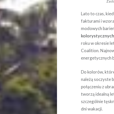
Zast
Lato to czas, ki
fakturami i wzor
modowych barier,
kolorystycznyc
roku w okresie le
Coalition. Najno
energetycznych 
Do kolorów, któr
należą soczyste 
połączeniu z ubra
tworzą idealną le
szczególnie tęsk
dni wakacji.