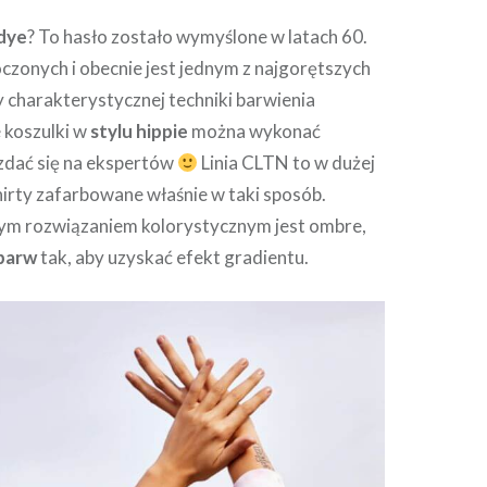
-dye
? To hasło zostało wymyślone w latach 60.
czonych i obecnie jest jednym z najgorętszych
 charakterystycznej techniki barwienia
 koszulki w
stylu hippie
można wykonać
 zdać się na ekspertów
Linia CLTN to w dużej
shirty zafarbowane właśnie w taki sposób.
ym rozwiązaniem kolorystycznym jest ombre,
barw
tak, aby uzyskać efekt gradientu.