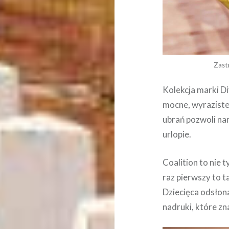
Zast
Kolekcja marki D
mocne, wyraziste
ubrań pozwoli nam
urlopie.
Coalition to nie 
raz pierwszy to 
Dziecięca odsłon
nadruki, które zn