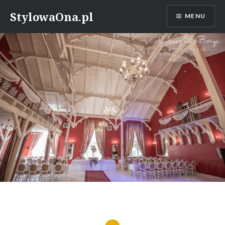
Skip
StylowaOna.pl
MENU
to
content