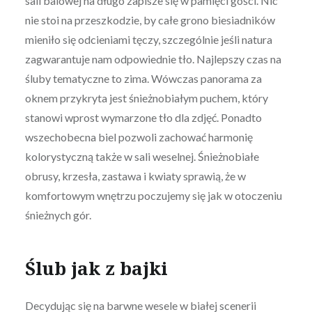
sali balowej na długo zapisze się w pamięci gości. Nic
nie stoi na przeszkodzie, by całe grono biesiadników
mieniło się odcieniami tęczy, szczególnie jeśli natura
zagwarantuje nam odpowiednie tło. Najlepszy czas na
śluby tematyczne to zima. Wówczas panorama za
oknem przykryta jest śnieżnobiałym puchem, który
stanowi wprost wymarzone tło dla zdjęć. Ponadto
wszechobecna biel pozwoli zachować harmonię
kolorystyczną także w sali weselnej. Śnieżnobiałe
obrusy, krzesła, zastawa i kwiaty sprawią, że w
komfortowym wnętrzu poczujemy się jak w otoczeniu
śnieżnych gór.
Ślub jak z bajki
Decydując się na barwne wesele w białej scenerii