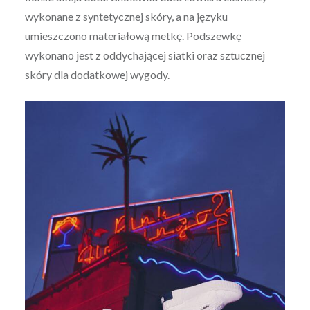
wykonane z syntetycznej skóry, a na języku
umieszczono materiałową metkę. Podszewkę
wykonano jest z oddychającej siatki oraz sztucznej
skóry dla dodatkowej wygody.