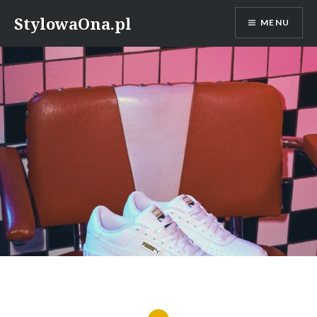
Skip
StylowaOna.pl
MENU
to
content