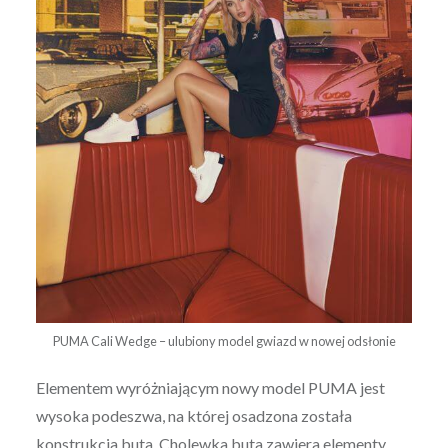
PUMA Cali Wedge – ulubiony model gwiazd w nowej odsłonie
Elementem wyróżniającym nowy model PUMA jest
wysoka podeszwa, na której osadzona została
konstrukcja buta. Cholewka buta zawiera elementy