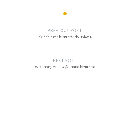
Nawigacja
wpisu
PREVIOUS POST
Jak dobierać biżuterię do ubioru?
NEXT POST
Własnoręcznie wykonana biżuteria