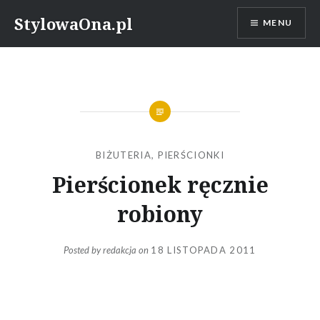
Skip
StylowaOna.pl
MENU
to
content
BIŻUTERIA
,
PIERŚCIONKI
Pierścionek ręcznie
robiony
Posted by
redakcja
on
18 LISTOPADA 2011