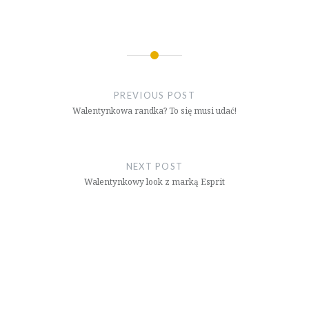
Nawigacja
wpisu
PREVIOUS POST
Walentynkowa randka? To się musi udać!
NEXT POST
Walentynkowy look z marką Esprit