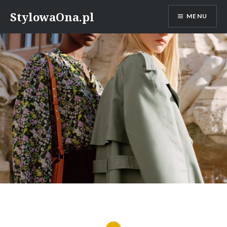
Skip
StylowaOna.pl
MENU
to
content