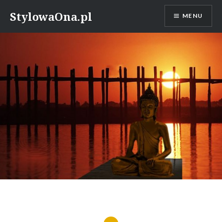
Skip
StylowaOna.pl
MENU
to
content