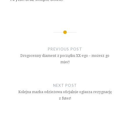
Nawigacja
wpisu
PREVIOUS POST
Drogocenny diament z początku XX-ego – możesz go
mieć!
NEXT POST
Kolejna marka odzieżowa oficjalnie ogłasza rezygnację
z futer!