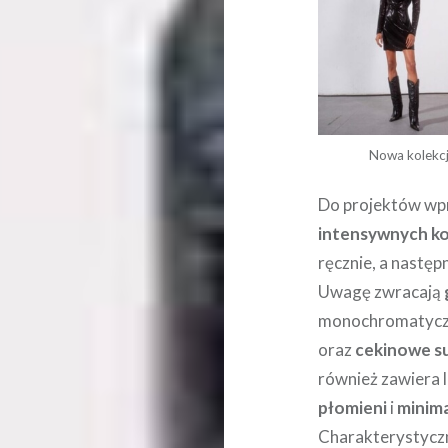
Nowa kolekcj
Do projektów wp
intensywnych k
ręcznie, a nastę
Uwagę zwracają
monochromatyczn
oraz
cekinowe su
również zawiera l
płomieni
i
minim
Charakterystyczn