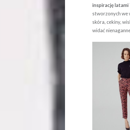
inspirację latami
stworzonych we w
skóra, cekiny, w
widać nienaganne