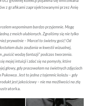
ócz głównej kolekcji pojawiła się limitowana
irtów z grafikami zaprojektowanymi przez Anię
rcelem wspominam bardzo przyjemnie. Mogę
 jedną z moich ulubionych. Zgraliśmy się nie tylko
ież prywatnie – Marcel to świetny gość! Od
ostałam dużo zaufania w kwestii wizualnej,
 „puścić wodzę fantazji” podczas tworzenia.
ę mojej intuicji i zdać się na pomysły, które
ojej głowy, gdy pracowałam na świetnych zdjęciach
Pukowca. Jest to jedna z tajemnic kolażu – gdy
produkt jest jakościowy – nie ma możliwości na złą
lustratorka.