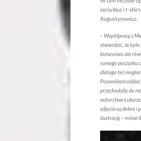
W tym sezonie opr
seria bluz i t-sh
Augustynowicz.
–
Współpracę z Ma
stwierdzić, że była
biznesowo ale równ
samego początku d
dlatego też mogłam
Pozwoliłam oddać si
przychodziły do m
autorstwa Łukasza 
zdjęcia są dobre i 
ilustrację
– mówi i