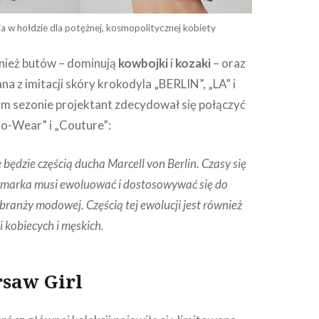
a w hołdzie dla potężnej, kosmopolitycznej kobiety
nież butów – dominują
kowbojki
i
kozaki
– oraz
a z imitacji skóry krokodyla „BERLIN”, „LA” i
m sezonie projektant zdecydował się połączyć
to-Wear” i „Couture”:
będzie częścią ducha Marcell von Berlin. Czasy się
o marka musi ewoluować i dostosowywać się do
ranży modowej. Częścią tej ewolucji jest również
i kobiecych i męskich.
rsaw Girl