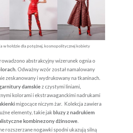
a w hołdzie dla potężnej, kosmopolitycznej kobiety
rowadzono abstrakcyjny wizerunek ognia o
olorach
. Odważny wzór został namalowany
pnie zeskanowany i wydrukowany na tkaninach.
garnitury damskie
z czystymi liniami,
ymi kolorami i ekstrawaganckimi nadrukami
kienki
migocące niczym żar. Kolekcja zawiera
uźne elementy, takie jak
bluzy z nadrukiem
alistyczne kombinezony dżinsowe
.
e rozszerzane nogawki spodni ukazują silną