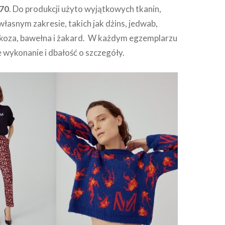
 70
. Do produkcji użyto wyjątkowych tkanin,
łasnym zakresie, takich jak dżins, jedwab,
iskoza, bawełna i żakard. W każdym egzemplarzu
 wykonanie i dbałość o szczegóły.