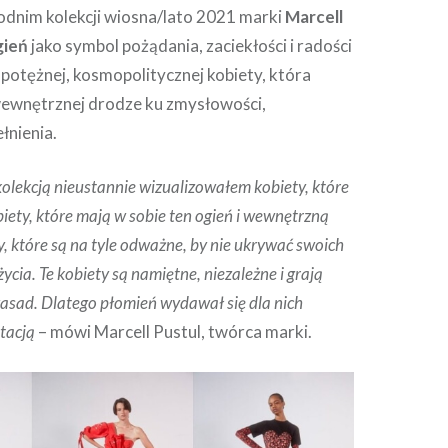
nim kolekcji wiosna/lato 2021 marki
Marcell
gień
jako symbol pożądania, zaciekłości i radości
a potężnej, kosmopolitycznej kobiety, która
 wewnętrznej drodze ku zmysłowości,
łnienia.
kolekcją nieustannie wizualizowałem kobiety, które
biety, które mają w sobie ten ogień i wewnętrzną
, które są na tyle odważne, by nie ukrywać swoich
 życia. Te kobiety są namiętne, niezależne i grają
asad. Dlatego płomień wydawał się dla nich
tacją
– mówi Marcell Pustul, twórca marki.