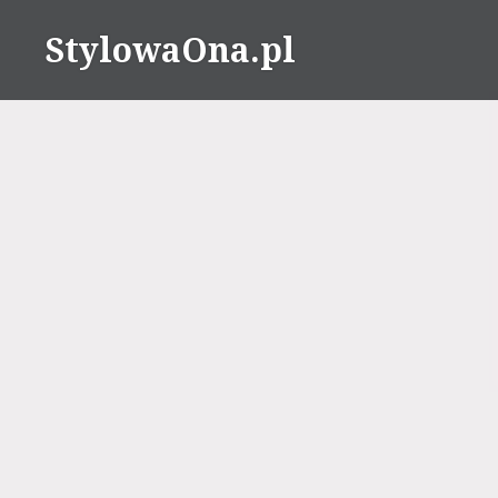
Skip
StylowaOna.pl
to
content