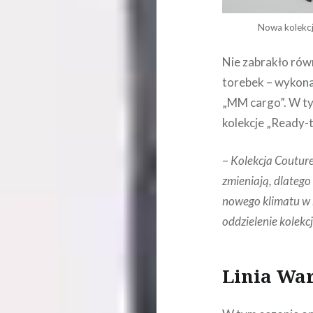
Nowa kolekcj
Nie zabrakło rów
torebek – wykonan
„MM cargo”. W ty
kolekcje „Ready-
–
Kolekcja Couture 
zmieniają, dlateg
nowego klimatu w b
oddzielenie kolekcj
Linia Wa