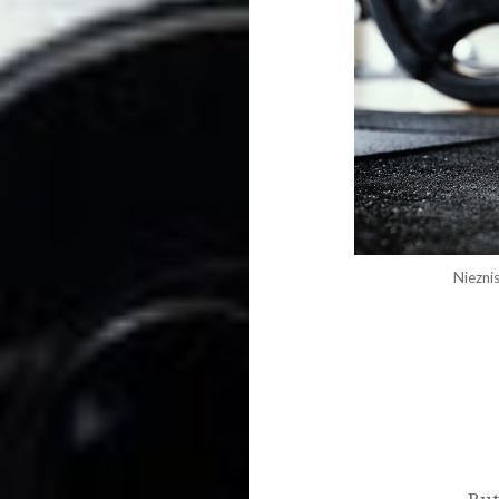
Niezni
Nawigacja
wpisu