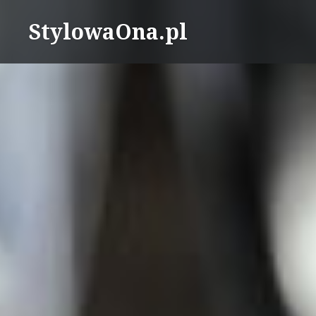
Skip
StylowaOna.pl
to
content