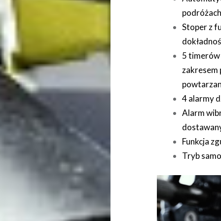
podróżac
Stoper z f
dokładnośc
5 timerów
zakresem p
powtarzan
4 alarmy d
Alarm wib
dostawany
Funkcja zg
Tryb samo