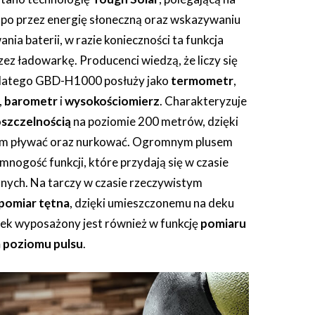
a po przez energię słoneczną oraz wskazywaniu
ia baterii, w razie konieczności ta funkcja
zez ładowarkę. Producenci wiedzą, że liczy się
 dlatego GBD-H1000 posłuży jako
termometr
,
,
barometr
i
wysokościomierz
. Charakteryzuje
szczelnością
na poziomie 200 metrów, dzięki
im pływać oraz nurkować. Ogromnym plusem
mnogość funkcji, które przydają się w czasie
znych. Na tarczy w czasie rzeczywistym
pomiar tętna
, dzięki umieszczonemu na deku
rek wyposażony jest również w funkcję
pomiaru
m poziomu pulsu
.