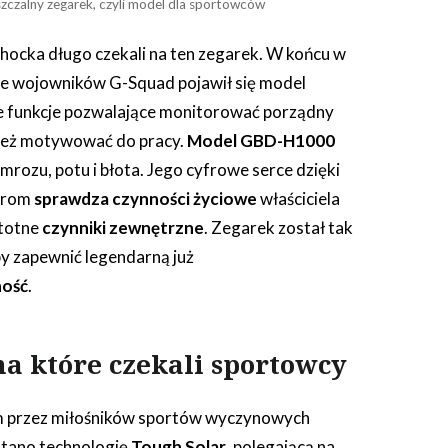
szczalny zegarek, czyli model dla sportowców
hocka długo czekali na ten zegarek. W końcu w
nie wojowników G-Squad pojawił się model
ne funkcje pozwalające monitorować porządny
nież motywować do pracy.
Model GBD-H1000
, mrozu, potu i błota. Jego cyfrowe serce dzięki
orom
sprawdza czynności życiowe
właściciela
stotne
czynniki zewnętrzne
. Zegarek został tak
y zapewnić legendarną już
ność
.
na które czekali sportowcy
przez miłośników sportów wyczynowych
tano technologię
Tough Solar
, polegającą na