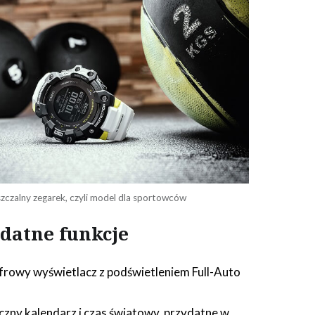
szczalny zegarek, czyli model dla sportowców
datne funkcje
frowy wyświetlacz z podświetleniem Full-Auto
zny kalendarz i czas światowy, przydatne w