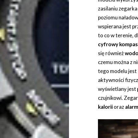
zasilaniu zegark
poziomu naładowan
wspierana jest pr
to co w terenie,
cyfrowy kompas
się również
wodo
czemu można z n
tego modelu jest 
aktywności fizyc
wyświetlany jest
czujnikowi. Zega
kalorii
oraz
alar