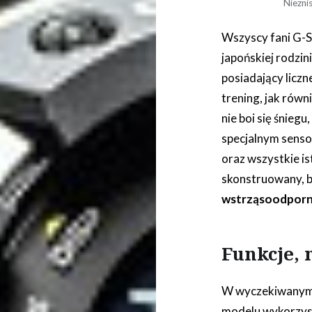
Niezni
Wszyscy fani G-S
japońskiej rodzi
posiadający licz
trening, jak rów
nie boi się śniegu
specjalnym sens
oraz wszystkie i
skonstruowany, b
wstrząsoodpor
Funkcje, 
W wyczekiwanym 
modelu wykorzys