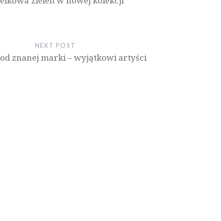
elkowa zieleń w nowej kolekcji
NEXT POST
od znanej marki – wyjątkowi artyści