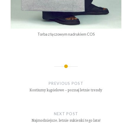
Torba z tęczowym nadrukiem COS
Nawigacja
wpisu
PREVIOUS POST
Kostiumy kąpielowe – poznaj letnie trendy
NEXT POST
Najmodniejsze, letnie sukienki tego lata!