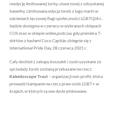
reedycję limitowanej torby, stworzonej z odzyskanej
bawełny. Limitowana edycja toreb z logo marki w
odcieniach tęczowej flagi społeczności LGBTQIA+,
będzie dostępna w czerwcu w wybranych sklepach
COS oraz w sklepie online,podczas gdy premiera T-
shirtów z hasłami Coco Capitán zbiegnie się z
International Pride Day, 28 czerwca 2021 r.
Cały dochód z zakupu koszulek i zyski uzyskane ze
sprzedaży toreb zostaną przekazane na rzecz
Kaleidoscope Trust
– organizacji non-profit, która
prowadzi kampanie na rzecz praw osób LGBT+ w
krajach, w których są one dyskryminowane.