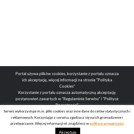
Portal używa plików cookies, korzystanie z portalu oznacza
ich akceptację, więcej informacji na stronie
"Polityka
Cookies"
Korzystanie z portalu oznacza automatyczną akceptację
postanowień zawartych w
"Regulaminie Serwisu"
i
"Polityce
Prywatności"
Serwis wykorzystuje m.in. pliki cookies oraz inne dane do celów statystycznych i
reklamowych. Korzystając z serwisu zgadzasz się na ich gromadzenie i
Adres redakcji: ul. Obrazkowa 2, 03-188 Warszawa | tel.
przetwarzanie. Więcej informacji nt. znajdziesz w
polityce prywatności
redakcyjny: +48 512 936 995 | e-mail: blog@obcasy.pl
Akceptuję