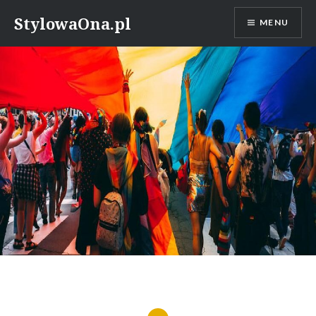
Skip
StylowaOna.pl
MENU
to
content