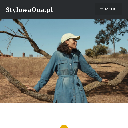
Skip
StylowaOna.pl
MENU
to
content