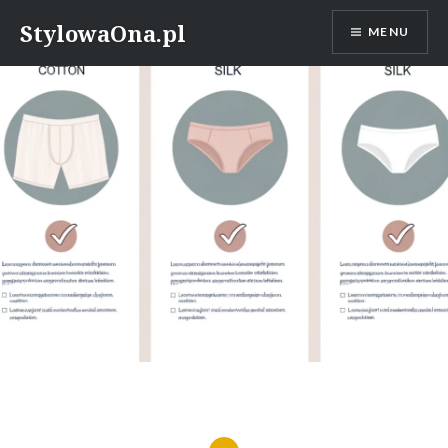
Skip
StylowaOna.pl
MENU
to
content