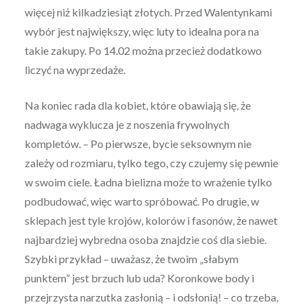
więcej niż kilkadziesiąt złotych. Przed Walentynkami
wybór jest największy, więc luty to idealna pora na
takie zakupy. Po 14.02 można przecież dodatkowo
liczyć na wyprzedaże.
Na koniec rada dla kobiet, które obawiają się, że
nadwaga wyklucza je z noszenia frywolnych
kompletów. – Po pierwsze, bycie seksownym nie
zależy od rozmiaru, tylko tego, czy czujemy się pewnie
w swoim ciele. Ładna bielizna może to wrażenie tylko
podbudować, więc warto spróbować. Po drugie, w
sklepach jest tyle krojów, kolorów i fasonów, że nawet
najbardziej wybredna osoba znajdzie coś dla siebie.
Szybki przykład – uważasz, że twoim „słabym
punktem” jest brzuch lub uda? Koronkowe body i
przejrzysta narzutka zasłonią – i odsłonią! – co trzeba,