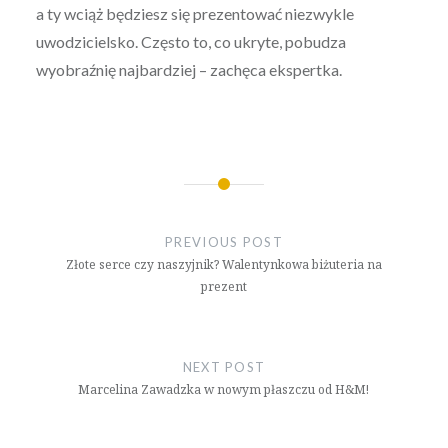
a ty wciąż będziesz się prezentować niezwykle
uwodzicielsko. Często to, co ukryte, pobudza
wyobraźnię najbardziej – zachęca ekspertka.
Nawigacja
wpisu
PREVIOUS POST
Złote serce czy naszyjnik? Walentynkowa biżuteria na
prezent
NEXT POST
Marcelina Zawadzka w nowym płaszczu od H&M!