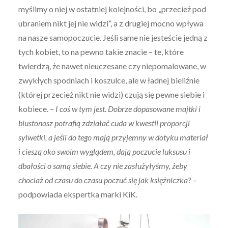
myślimy o niej w ostatniej kolejności, bo „przecież pod
ubraniem nikt jej nie widzi”, a z drugiej mocno wpływa
na nasze samopoczucie. Jeśli same nie jesteście jedną z
tych kobiet, to na pewno takie znacie – te, które
twierdzą, że nawet nieuczesane czy niepomalowane, w
zwykłych spodniach i koszulce, ale w ładnej bieliźnie
(której przecież nikt nie widzi) czują się pewne siebie i
kobiece. –
I coś w tym jest. Dobrze dopasowane majtki i
biustonosz potrafią zdziałać cuda w kwestii proporcji
sylwetki, a jeśli do tego mają przyjemny w dotyku materiał
i cieszą oko swoim wyglądem, dają poczucie luksusu i
dbałości o samą siebie. A czy nie zasłużyłyśmy, żeby
chociaż od czasu do czasu poczuć się jak księżniczka
? –
podpowiada ekspertka marki KiK.