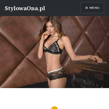
Skip
StylowaOna.pl
MENU
to
content