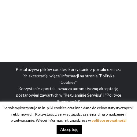
Portal używa plików cookies, korzystanie z portalu oznacza
ich akceptację, więcej informacji na stronie
"Polityka
Cookies"
Korzystanie z portalu oznacza automatyczną akceptację
postanowień zawartych w
"Regulaminie Serwisu"
i
"Polityce
Prywatności"
Serwis wykorzystuje m.in. pliki cookies oraz inne dane do celów statystycznych i
reklamowych. Korzystając z serwisu zgadzasz się na ich gromadzenie i
Adres redakcji: ul. Obrazkowa 2, 03-188 Warszawa | tel.
przetwarzanie. Więcej informacji nt. znajdziesz w
polityce prywatności
redakcyjny: +48 512 936 995 | e-mail: blog@obcasy.pl
Akceptuję