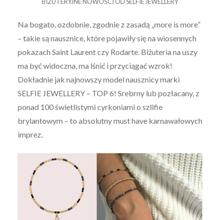
BIŻUTERYJNE NOWOŚCI OD SELFIE JEWELLERY
Na bogato, ozdobnie, zgodnie z zasadą „more is more”
– takie są nausznice, które pojawiły się na wiosennych
pokazach Saint Laurent czy Rodarte. Biżuteria na uszy
ma być widoczna, ma lśnić i przyciągać wzrok!
Dokładnie jak najnowszy model nausznicy marki
SELFIE JEWELLERY – TOP 6! Srebrny lub pozłacany, z
ponad 100 świetlistymi cyrkoniami o szlifie
brylantowym – to absolutny must have karnawałowych
imprez.