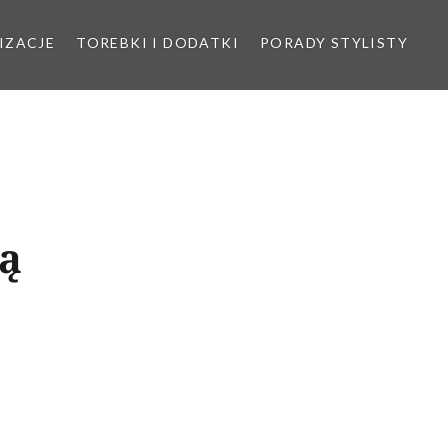
IZACJE
TOREBKI I DODATKI
PORADY STYLISTY
ą