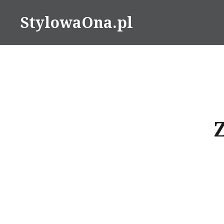
Skip
StylowaOna.pl
to
content