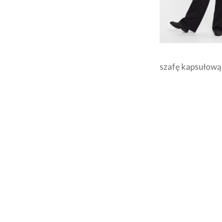
szafę kapsułową
Nawigacja
wpisu