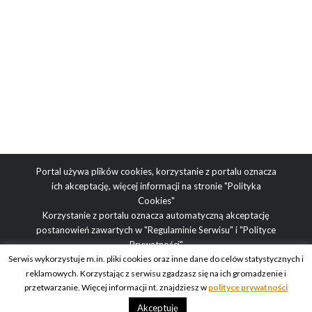
Portal używa plików cookies, korzystanie z portalu oznacza
ich akceptację, więcej informacji na stronie
"Polityka
Cookies"
Korzystanie z portalu oznacza automatyczną akceptację
postanowień zawartych w
"Regulaminie Serwisu"
i
"Polityce
Prywatności"
Serwis wykorzystuje m.in. pliki cookies oraz inne dane do celów statystycznych i
reklamowych. Korzystając z serwisu zgadzasz się na ich gromadzenie i
Adres redakcji: ul. Obrazkowa 2, 03-188 Warszawa | tel.
przetwarzanie. Więcej informacji nt. znajdziesz w
polityce prywatności
redakcyjny: +48 512 936 995 | e-mail: blog@obcasy.pl
Akceptuję