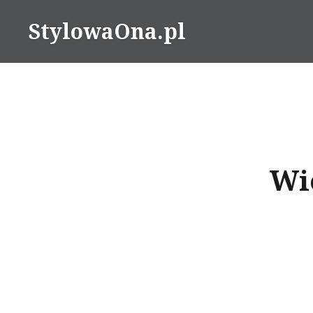
Skip
StylowaOna.pl
to
content
Wi