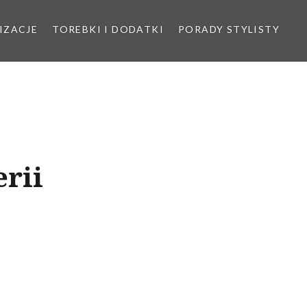
IZACJE
TOREBKI I DODATKI
PORADY STYLISTY
rii