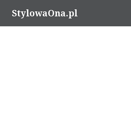
Skip
StylowaOna.pl
to
content