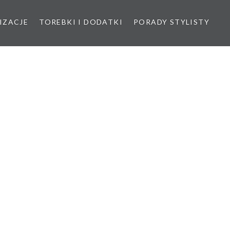
IZACJE
TOREBKI I DODATKI
PORADY STYLISTY