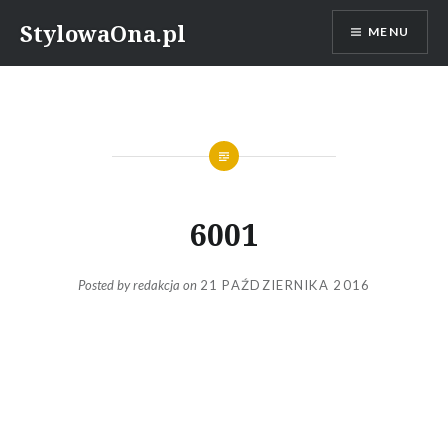
Skip
StylowaOna.pl
MENU
to
content
6001
Posted by
redakcja
on
21 PAŹDZIERNIKA 2016