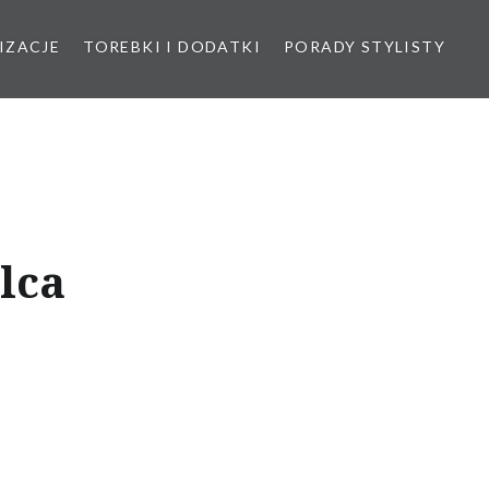
IZACJE
TOREBKI I DODATKI
PORADY STYLISTY
lca