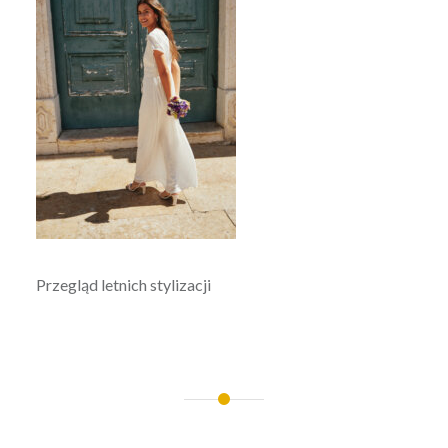
Przegląd letnich stylizacji
Nawigacja