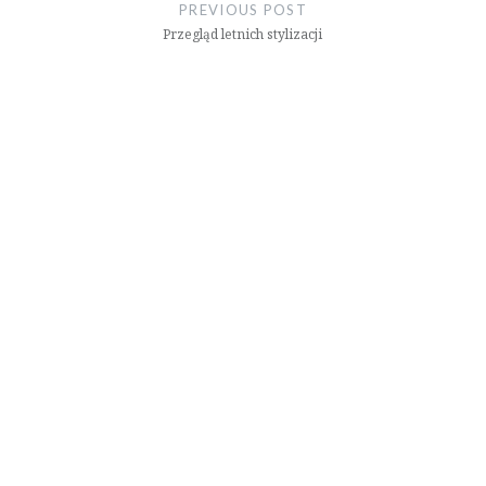
wpisu
PREVIOUS POST
Przegląd letnich stylizacji