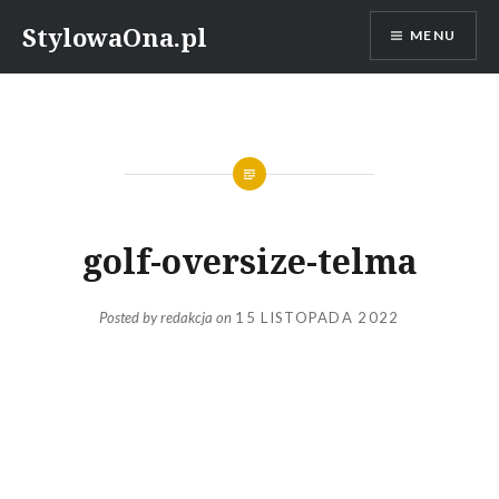
Skip
StylowaOna.pl
MENU
to
content
golf-oversize-telma
Posted by
redakcja
on
15 LISTOPADA 2022