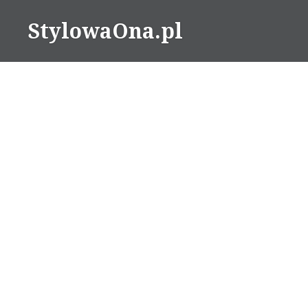
Skip
StylowaOna.pl
to
content