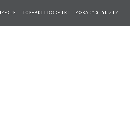
IZACJE
TOREBKI I DODATKI
PORADY STYLISTY