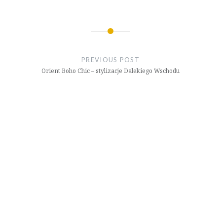
Nawigacja
wpisu
PREVIOUS POST
Orient Boho Chic – stylizacje Dalekiego Wschodu