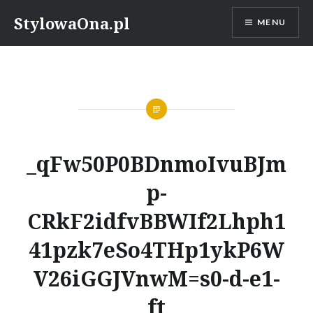
Skip
StylowaOna.pl
MENU
to
content
_qFw50P0BDnmoIvuBJm
p-
CRkF2idfvBBWIf2Lhph1
41pzk7eSo4THp1ykP6W
V26iGGJVnwM=s0-d-e1-
ft