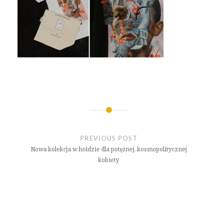
Nawigacja
wpisu
PREVIOUS POST
Nowa kolekcja w hołdzie dla potężnej, kosmopolitycznej
kobiety