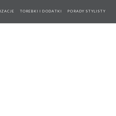
IZACJE
TOREBKI I DODATKI
PORADY STYLISTY