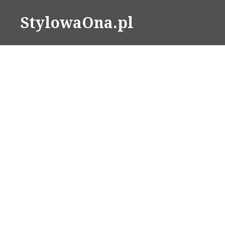
Skip
StylowaOna.pl
to
content