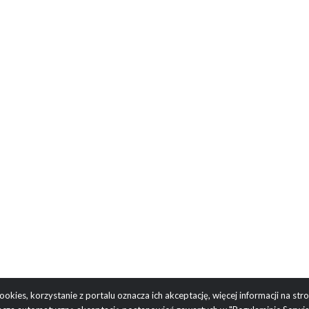
okies, korzystanie z portalu oznacza ich akceptację, więcej informacji na str