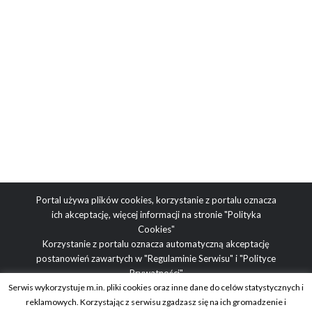
Portal używa plików cookies, korzystanie z portalu oznacza
ich akceptację, więcej informacji na stronie
"Polityka
Cookies"
Korzystanie z portalu oznacza automatyczną akceptację
postanowień zawartych w
"Regulaminie Serwisu"
i
"Polityce
Prywatności"
Serwis wykorzystuje m.in. pliki cookies oraz inne dane do celów statystycznych i
reklamowych. Korzystając z serwisu zgadzasz się na ich gromadzenie i
Adres redakcji: ul. Obrazkowa 2, 03-188 Warszawa | tel.