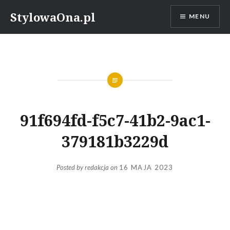
Skip
StylowaOna.pl
MENU
to
content
91f694fd-f5c7-41b2-9ac1-
379181b3229d
Posted by
redakcja
on
16 MAJA 2023