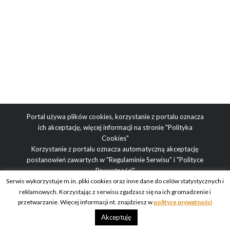
Portal używa plików cookies, korzystanie z portalu oznacza
ich akceptację, więcej informacji na stronie
"Polityka
Cookies"
Korzystanie z portalu oznacza automatyczną akceptację
postanowień zawartych w
"Regulaminie Serwisu"
i
"Polityce
Prywatności"
Serwis wykorzystuje m.in. pliki cookies oraz inne dane do celów statystycznych i
reklamowych. Korzystając z serwisu zgadzasz się na ich gromadzenie i
Adres redakcji: ul. Obrazkowa 2, 03-188 Warszawa | tel.
przetwarzanie. Więcej informacji nt. znajdziesz w
polityce prywatności
redakcyjny: +48 512 936 995 | e-mail: blog@obcasy.pl
Akceptuję