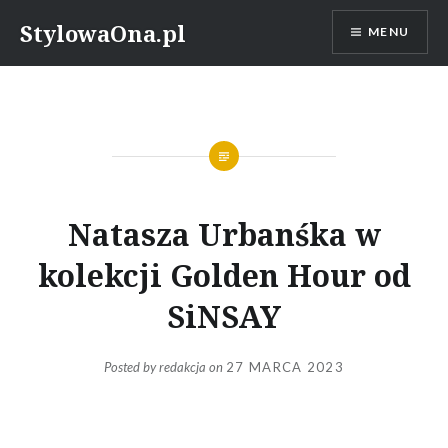
Skip
StylowaOna.pl
MENU
to
content
Natasza Urbanśka w
kolekcji Golden Hour od
SiNSAY
Posted by
redakcja
on
27 MARCA 2023