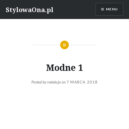
Skip
StylowaOna.pl
MENU
to
content
Modne 1
Posted by
redakcja
on
7 MARCA 2018