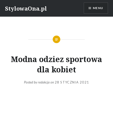
Skip
StylowaOna.pl
MENU
to
content
Modna odziez sportowa
dla kobiet
Posted by
redakcja
on
28 STYCZNIA 2021