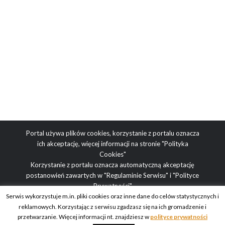
Portal używa plików cookies, korzystanie z portalu oznacza
ich akceptację, więcej informacji na stronie
"Polityka
Cookies"
Korzystanie z portalu oznacza automatyczną akceptację
postanowień zawartych w
"Regulaminie Serwisu"
i
"Polityce
Prywatności"
Serwis wykorzystuje m.in. pliki cookies oraz inne dane do celów statystycznych i
reklamowych. Korzystając z serwisu zgadzasz się na ich gromadzenie i
Adres redakcji: ul. Obrazkowa 2, 03-188 Warszawa | tel.
przetwarzanie. Więcej informacji nt. znajdziesz w
polityce prywatności
redakcyjny: +48 512 936 995 | e-mail: blog@obcasy.pl