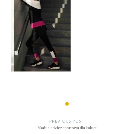
Nawigacja
wpisu
PREVIOUS POST
Modna odzież sportowa dla kobiet