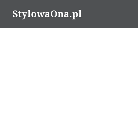
Skip
StylowaOna.pl
to
content