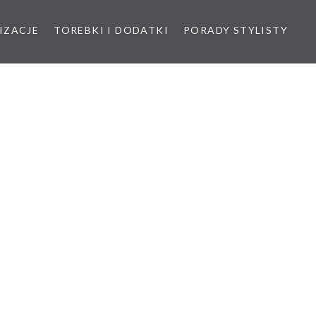
IZACJE
TOREBKI I DODATKI
PORADY STYLISTY