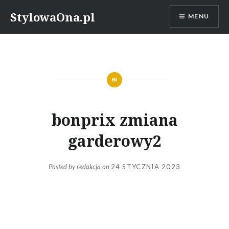
Skip
StylowaOna.pl
MENU
to
content
bonprix zmiana
garderowy2
Posted by
redakcja
on
24 STYCZNIA 2023