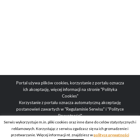
Portal używa plików cookies, korzystanie z portalu oznacza
ich akceptację, więcej informacji na stronie
"Polityka
Cookies"
Korzystanie z portalu oznacza automatyczną akceptację
postanowień zawartych w
"Regulaminie Serwisu"
i
"Polityce
Prywatności"
Serwis wykorzystuje m.in. pliki cookies oraz inne dane do celów statystycznych i
reklamowych. Korzystając z serwisu zgadzasz się na ich gromadzenie i
Adres redakcji: ul. Obrazkowa 2, 03-188 Warszawa | tel.
przetwarzanie. Więcej informacji nt. znajdziesz w
polityce prywatności
redakcyjny: +48 512 936 995 | e-mail: blog@obcasy.pl