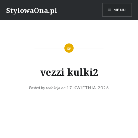
Skip
StylowaOna.pl
MENU
to
content
vezzi kulki2
Posted by
redakcja
on
17 KWIETNIA 2026