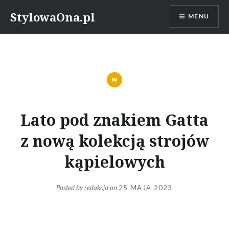
Skip
StylowaOna.pl
MENU
to
content
Lato pod znakiem Gatta
z nową kolekcją strojów
kąpielowych
Posted by
redakcja
on
25 MAJA 2023