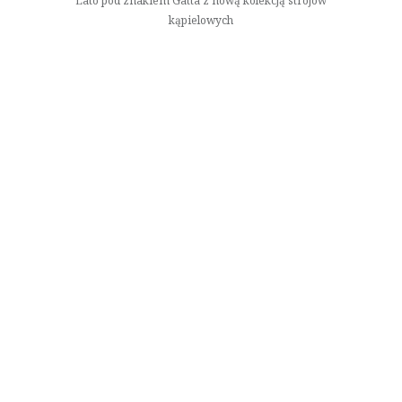
Lato pod znakiem Gatta z nową kolekcją strojów
kąpielowych