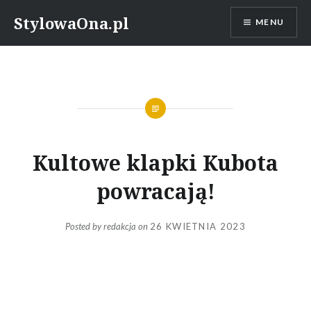
Skip
StylowaOna.pl
MENU
to
content
Kultowe klapki Kubota
powracają!
Posted by
redakcja
on
26 KWIETNIA 2023