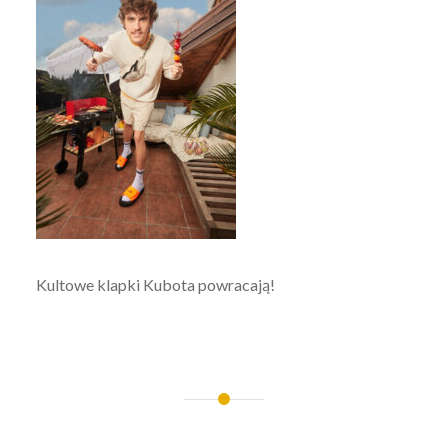
Kultowe klapki Kubota powracają!
Nawigacja