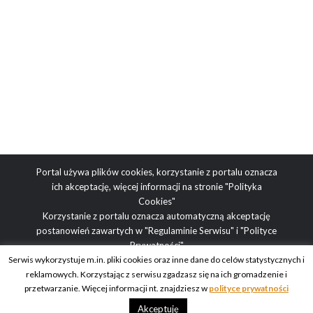
Portal używa plików cookies, korzystanie z portalu oznacza
ich akceptację, więcej informacji na stronie
"Polityka
Cookies"
Korzystanie z portalu oznacza automatyczną akceptację
postanowień zawartych w
"Regulaminie Serwisu"
i
"Polityce
Prywatności"
Serwis wykorzystuje m.in. pliki cookies oraz inne dane do celów statystycznych i
reklamowych. Korzystając z serwisu zgadzasz się na ich gromadzenie i
Adres redakcji: ul. Obrazkowa 2, 03-188 Warszawa | tel.
przetwarzanie. Więcej informacji nt. znajdziesz w
polityce prywatności
redakcyjny: +48 512 936 995 | e-mail: blog@obcasy.pl
Akceptuję