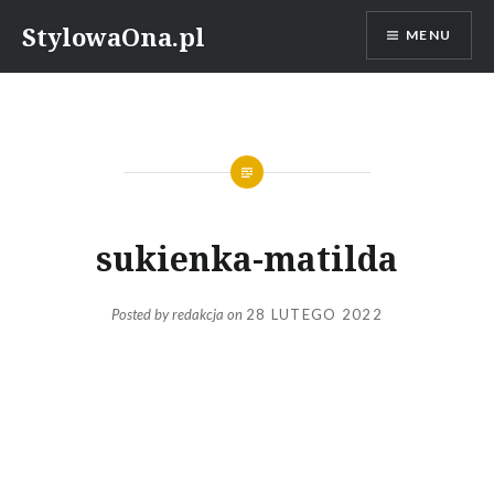
Skip
StylowaOna.pl
MENU
to
content
sukienka-matilda
Posted by
redakcja
on
28 LUTEGO 2022