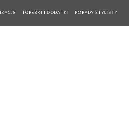
IZACJE
TOREBKI I DODATKI
PORADY STYLISTY