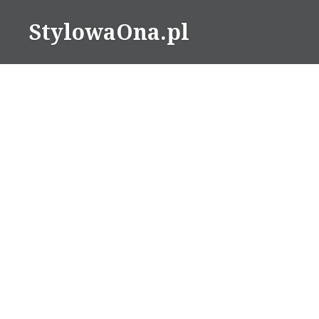
Skip
StylowaOna.pl
to
content