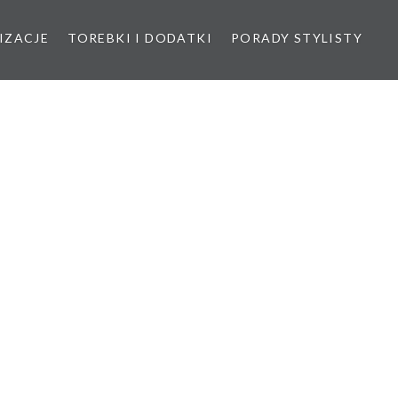
IZACJE
TOREBKI I DODATKI
PORADY STYLISTY