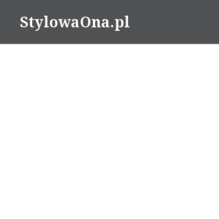
Skip
StylowaOna.pl
to
content