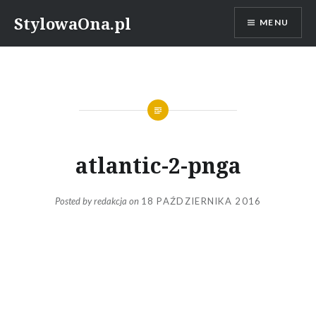
Skip
StylowaOna.pl
MENU
to
content
atlantic-2-pnga
Posted by
redakcja
on
18 PAŹDZIERNIKA 2016