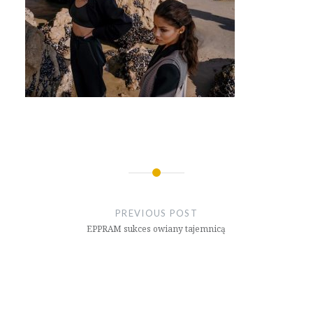
Nawigacja
wpisu
PREVIOUS POST
EPPRAM sukces owiany tajemnicą