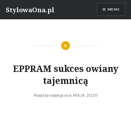
Skip
StylowaOna.pl
MENU
to
content
EPPRAM sukces owiany
tajemnicą
Posted by
redakcja
on
6 MAJA 2020