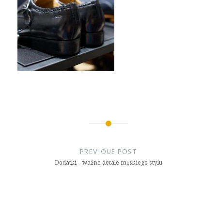
Nawigacja
wpisu
PREVIOUS POST
Dodatki – ważne detale męskiego stylu