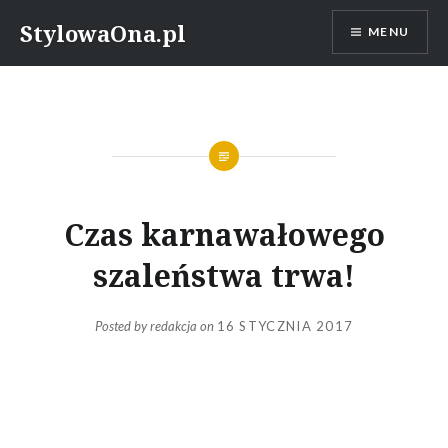
Skip
StylowaOna.pl
MENU
to
content
Czas karnawałowego
szaleństwa trwa!
Posted by
redakcja
on
16 STYCZNIA 2017