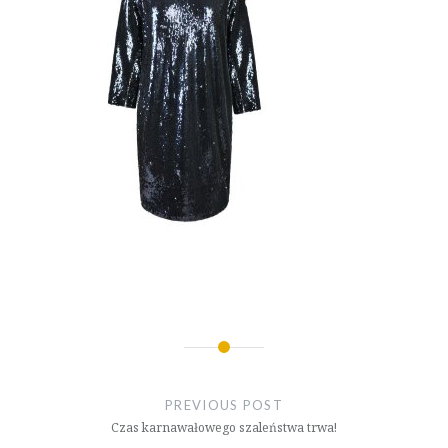
Nawigacja
wpisu
PREVIOUS POST
Czas karnawałowego szaleństwa trwa!