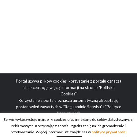
Portal używa plików cookies, korzystanie z portalu oznacza
ich akceptację, więcej informacji na stronie
"Polityka
Cookies"
Korzystanie z portalu oznacza automatyczną akceptację
postanowień zawartych w
"Regulaminie Serwisu"
i
"Polityce
Prywatności"
Serwis wykorzystuje m.in. pliki cookies oraz inne dane do celów statystycznych i
reklamowych. Korzystając z serwisu zgadzasz się na ich gromadzenie i
Adres redakcji: ul. Obrazkowa 2, 03-188 Warszawa | tel.
przetwarzanie. Więcej informacji nt. znajdziesz w
polityce prywatności
redakcyjny: +48 512 936 995 | e-mail: blog@obcasy.pl