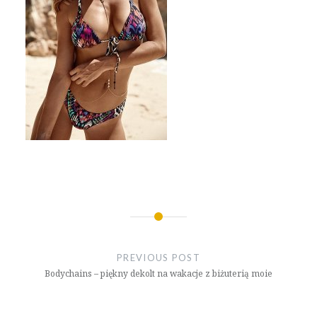
Nawigacja
wpisu
PREVIOUS POST
Bodychains – piękny dekolt na wakacje z biżuterią moie