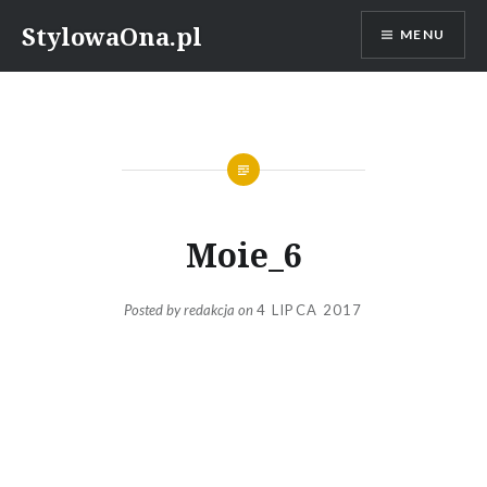
Skip
StylowaOna.pl
MENU
to
content
Moie_6
Posted by
redakcja
on
4 LIPCA 2017