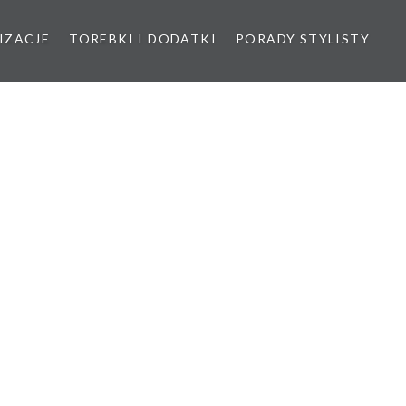
IZACJE
TOREBKI I DODATKI
PORADY STYLISTY