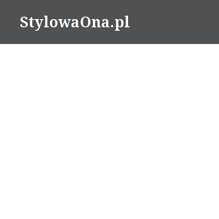
Skip
StylowaOna.pl
to
content