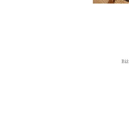
Nawigacja
wpisu
Biż