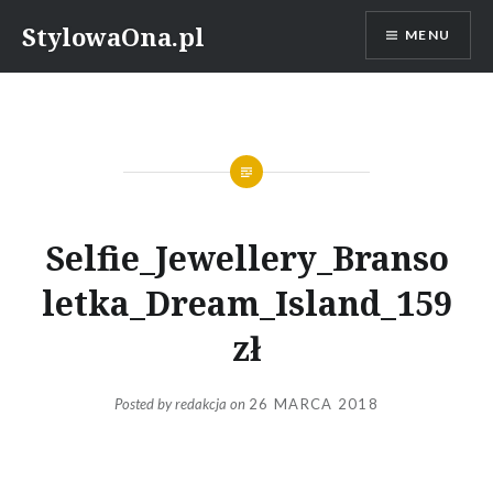
Skip
StylowaOna.pl
MENU
to
content
Selfie_Jewellery_Branso
letka_Dream_Island_159
zł
Posted by
redakcja
on
26 MARCA 2018