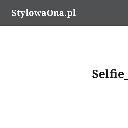
Skip
StylowaOna.pl
to
content
Selfi