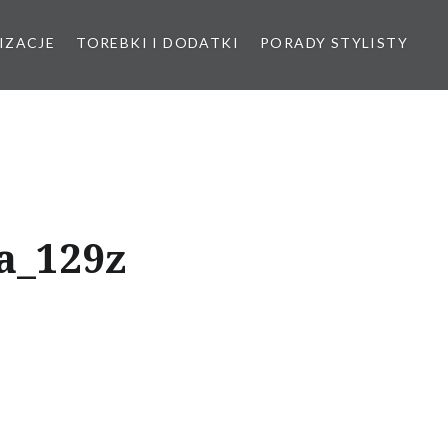
IZACJE
TOREBKI I DODATKI
PORADY STYLISTY
a_129z