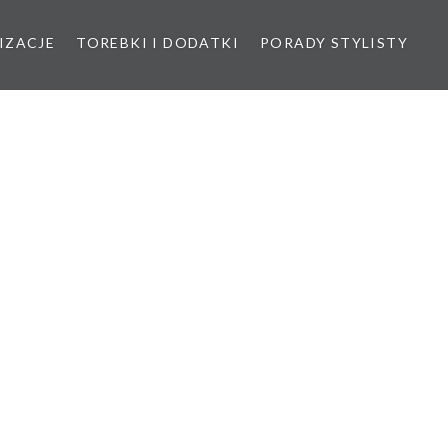
IZACJE
TOREBKI I DODATKI
PORADY STYLISTY