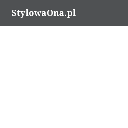
Skip
StylowaOna.pl
to
content